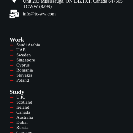
Unit 203 Mississauga, ON L4Z1X1, Canada 647505
TCWW (8299)
info@tc-ww.com
Work
Saudi Arabia
UAE
Sweden
Singapore
Cyprus
Romania
Slovakia
Poland
Study
U.K.
Scotland
Ireland
Canada
Australia
Dubai
Russia
Germany